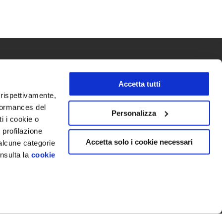
Accetta tutti
empre aggiornato sulle ultime novità, promozioni esclusive
 speciali iscrivendoti alla nostra newsletter.
i rispettivamente,
rformances del
Personalizza
ti i cookie o
to l’informativa e autorizzo il
trattamento dei dati personali
per le finalità
 profilazione
te*
Accetta solo i cookie necessari
 alcune categorie
nsulta la
cookie
ative: