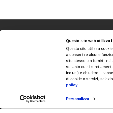
Questo sito web utilizza i
Questo sito utilizza cookie 
Via Torino, 118, Settimo Torinese (TO)
a consentire alcune funzion
Tel. 011 3741355
sito stesso o a fornirti ind
Privacy Policy
soltanto quelli strettament
Cookie Policy
Segui le novità sui nostri social
inclusi) e chiudere il bann
di cookie o servizi, selez
policy
.
Personalizza