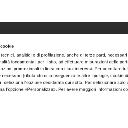
 cookie
Resta s
HOME
e eventi
tecnici, analitici e di profilazione, anche di terze parti, necessar
IL CENTRO
alità fondamentali per il sito, ad effettuare misurazioni delle pe
icazioni promozionali in linea con i tuoi interessi. Per accettare tut
I NOSTRI NEGOZI
Ho let
e necessari (rifiutando di conseguenza le altre tipologie, cookie di
ivi indica
CONTATTI
er, seleziona l’opzione desiderata qui sotto. Per selezionare solo
iona l’opzione «Personalizza». Per avere maggiori informazioni co
Altern