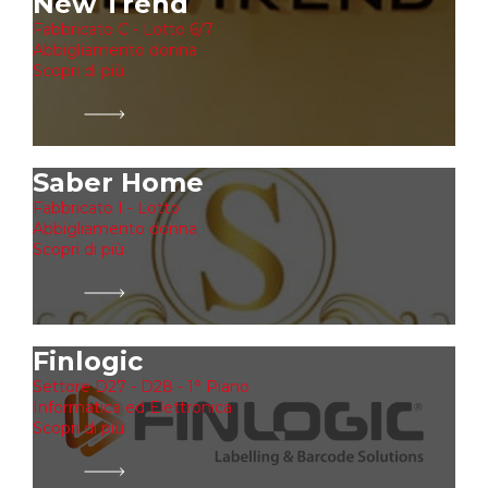
New Trend
Fabbricato C - Lotto 6/7
Abbigliamento donna
Scopri di più
Saber Home
Fabbricato I - Lotto
Abbigliamento donna
Scopri di più
Finlogic
Settore D27 - D28 - 1° Piano
Informatica ed Elettronica
Scopri di più