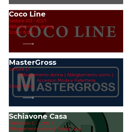
Coco Line
Settore A13 - A13/1
Abbigliamento donna
Scopri di più
MasterGross
Settore L1
Abbigliamento donna | Abbigliamento uomo |
Accessori Moda e Pelletteria
Scopri di più
Schiavone Casa
Fabbricato C - Lotto 8
Abbigliamento uomo | Tessile Casa