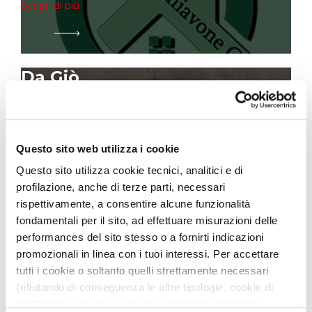
Scopri di più
Da Giò
Fabbricato E - Lotto 2 e 3
Accessori e Bigiotteria | Accessori Moda e Pelletteria
Scopri di più
Questo sito web utilizza i cookie
Questo sito utilizza cookie tecnici, analitici e di
Ni Hao Trading
profilazione, anche di terze parti, necessari
rispettivamente, a consentire alcune funzionalità
Settore C9
Abbigliamento donna | Abbigliamento uomo
fondamentali per il sito, ad effettuare misurazioni delle
Scopri di più
performances del sito stesso o a fornirti indicazioni
promozionali in linea con i tuoi interessi. Per accettare
tutti i cookie o soltanto quelli strettamente necessari
(rifiutando di conseguenza le altre tipologie, cookie di
C&J CALZATURE
profilazione inclusi) e chiudere il banner, seleziona