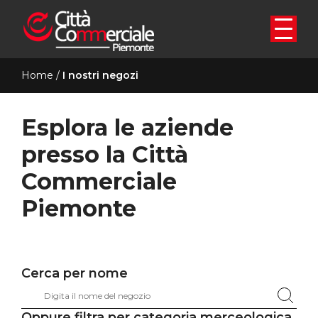
Home
/
I nostri negozi
Esplora le aziende
presso la Città
Commerciale
Piemonte
Cerca per nome
Filtro per NOME barra ricerca
Search content
Oppure filtra per categoria merceologica